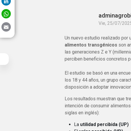
LinkedIn
WhatsApp
adminagrob
Vie, 25/07/2025
Email
Un nuevo estudio realizado por 
alimentos transgénicos
son am
las generaciones Z e Y (millenn
perciben beneficios concretos p
El estudio se basó en una encue
los 18 y 44 años, un grupo caract
disposición a adoptar innovacio
Los resultados muestran que tres
intención de consumir alimento
siglas en inglés):
La
utilidad percibida (UP)