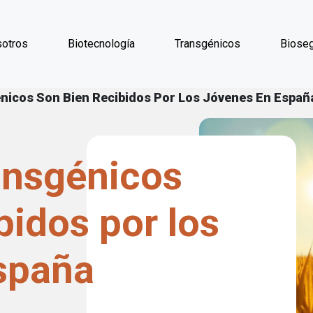
Pasar al contenido principal
otros
Biotecnología
Transgénicos
Bioseg
laces de ayuda a la 
nicos Son Bien Recibidos Por Los Jóvenes En Españ
ansgénicos
bidos por los
spaña