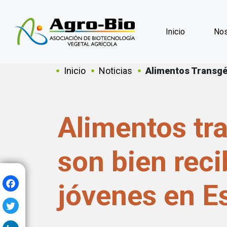
Inicio
Nos
Sobrescribir en
Inicio
Noticias
Alimentos Transgé
Alimentos tr
son bien reci
Facebook
jóvenes en E
Twitter