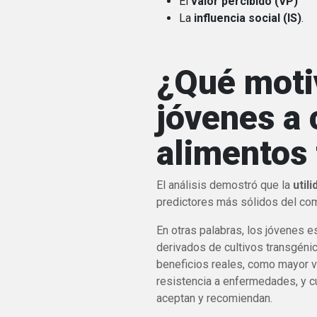
El
valor percibido (VP)
La
influencia social (IS)
.
¿Qué motiv
jóvenes a
alimentos
El análisis demostró que la
util
predictores más sólidos del co
En otras palabras, los jóvenes 
derivados de cultivos transgéni
beneficios reales, como mayor va
resistencia a enfermedades, y c
aceptan y recomiendan.