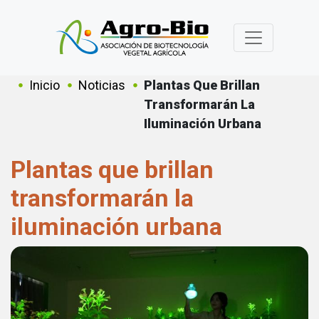
Pasar al contenido principal
Sobrescribir enlaces de ayuda a
Inicio
Noticias
Plantas Que Brillan
Transformarán La
Iluminación Urbana
Plantas que brillan
transformarán la
iluminación urbana