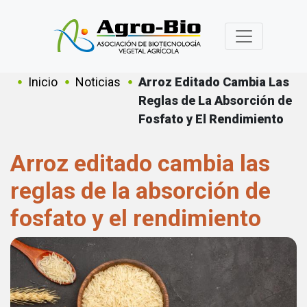
Pasar al contenido principal
Sobrescribir enlaces de ayuda a
Inicio
Noticias
Arroz Editado Cambia Las
Reglas de La Absorción de
Fosfato y El Rendimiento
Arroz editado cambia las
reglas de la absorción de
fosfato y el rendimiento