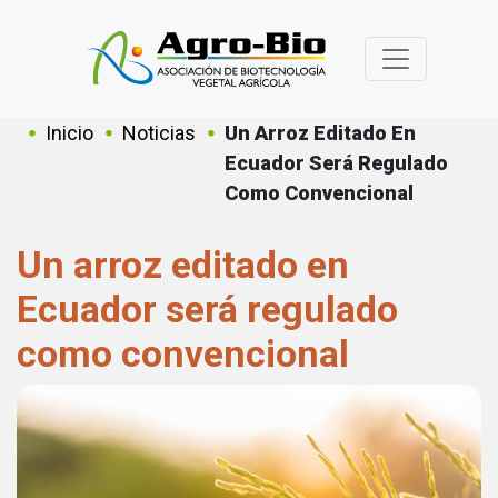
Pasar al contenido principal
Sobrescribir enlaces de ayuda a
Inicio
Noticias
Un Arroz Editado En
Ecuador Será Regulado
Como Convencional
Un arroz editado en
Ecuador será regulado
como convencional