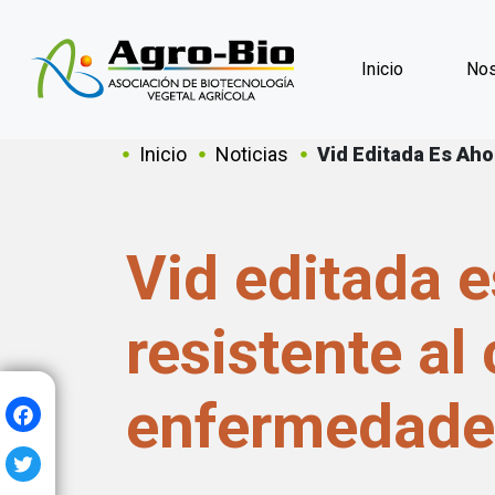
Inicio
Nos
Sobrescribir en
Inicio
Noticias
Vid Editada Es Ah
Vid editada 
resistente al 
enfermedade
Facebook
Twitter