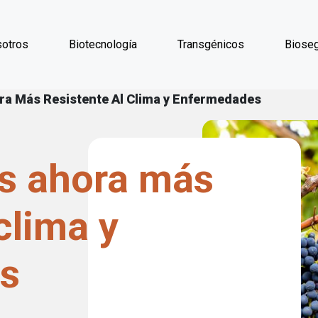
Pasar al contenido principal
otros
Biotecnología
Transgénicos
Bioseg
laces de ayuda a la 
ora Más Resistente Al Clima y Enfermedades
es ahora más
clima y
s