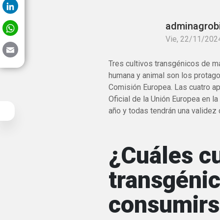
LinkedIn
WhatsApp
adminagrob
Vie, 22/11/2024
Email
Tres cultivos transgénicos de ma
humana y animal son los protago
Comisión Europea. Las cuatro ap
Oficial de la Unión Europea en l
año y todas tendrán una validez 
¿Cuáles cu
transgéni
consumirs