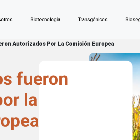
Pasar al contenido principal
otros
Biotecnología
Transgénicos
Bioseg
laces de ayuda a la 
eron Autorizados Por La Comisión Europea
os fueron
or la
ropea