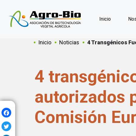
Inicio
Nos
Sobrescribir en
Inicio
Noticias
4 Transgénicos Fu
4 transgénic
autorizados p
Facebook
Comisión Eu
Twitter