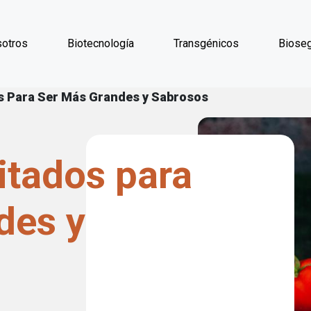
Pasar al contenido principal
otros
Biotecnología
Transgénicos
Bioseg
laces de ayuda a la 
s Para Ser Más Grandes y Sabrosos
itados para
des y