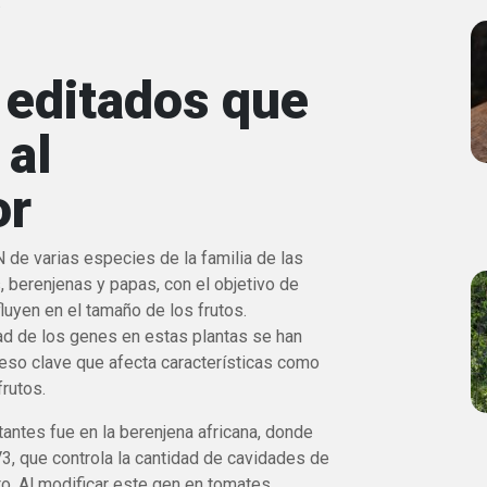
.
 editados que
 al
or
N de varias especies de la familia de las
 berenjenas y papas, con el objetivo de
uyen en el tamaño de los frutos.
d de los genes en estas plantas se han
ceso clave que afecta características como
frutos.
antes fue en la berenjena africana, donde
V3, que controla la cantidad de cavidades de
to. Al modificar este gen en tomates,